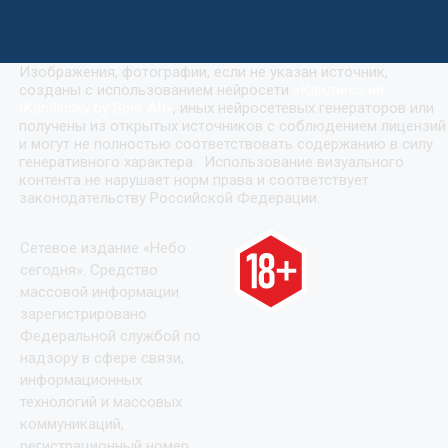
Изображения, фотографии, если не указан источник,
созданы с использованием нейросети
«
Кандинский
(Kandinsky by Sber AI)
»
, иных нейросетевых генераторов или
получены из открытых источников с соблюдением лицензий
и могут не полностью соответствовать содержанию в силу
генеративного характера. Использование визуального
контента не нарушает норм права и соответствует
законодательству Российской Федерации.
Сетевое издание «Небо
сегодня». Средство
массовой информации
зарегистрировано
Федеральной службой по
надзору в сфере связи,
информационных
технологий и массовых
коммуникаций,
регистрационный номер