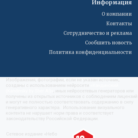
Информация
О компании
Контакты
Сотрудничество и реклама
Сообшить новость
Политика конфиденциальности
Изображения, фотографии, если не указан источник,
созданы с использованием нейросети
«
Кандинский
(Kandinsky by Sber AI)
»
, иных нейросетевых генераторов или
получены из открытых источников с соблюдением лицензий
и могут не полностью соответствовать содержанию в силу
генеративного характера. Использование визуального
контента не нарушает норм права и соответствует
законодательству Российской Федерации.
Сетевое издание «Небо