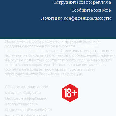
Сотрудничество и реклама
Сообшить новость
Политика конфиденциальности
Изображения, фотографии, если не указан источник,
созданы с использованием нейросети
«
Кандинский
(Kandinsky by Sber AI)
»
, иных нейросетевых генераторов или
получены из открытых источников с соблюдением лицензий
и могут не полностью соответствовать содержанию в силу
генеративного характера. Использование визуального
контента не нарушает норм права и соответствует
законодательству Российской Федерации.
Сетевое издание «Небо
сегодня». Средство
массовой информации
зарегистрировано
Федеральной службой по
надзору в сфере связи,