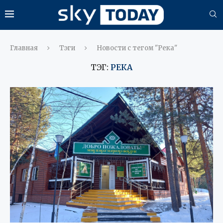
Главная
Тэги
Новости с тегом "Река"
ТЭГ:
РЕКА