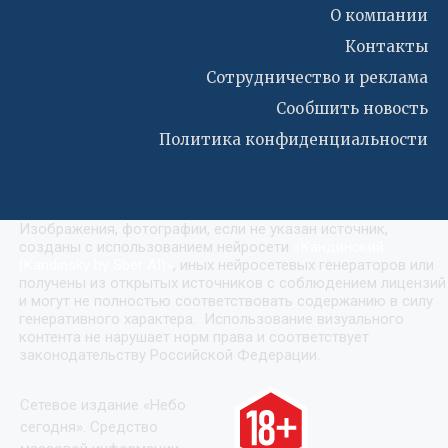
О компании
Контакты
Сотрудничество и реклама
Сообшить новость
Политика конфиденциальности
Изображения, фотографии, если не указан источник,
созданы с использованием нейросети
«
Кандинский
(Kandinsky by Sber AI)
»
, иных нейросетевых генераторов или
получены из открытых источников с соблюдением лицензий
и могут не полностью соответствовать содержанию в силу
генеративного характера. Использование визуального
контента не нарушает норм права и соответствует
законодательству Российской Федерации.
Сетевое издание «Небо
сегодня». Средство