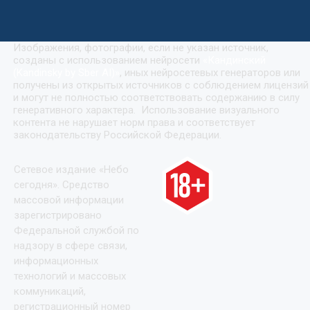
Изображения, фотографии, если не указан источник,
созданы с использованием нейросети
«
Кандинский
(Kandinsky by Sber AI)
»
, иных нейросетевых генераторов или
получены из открытых источников с соблюдением лицензий
и могут не полностью соответствовать содержанию в силу
генеративного характера. Использование визуального
контента не нарушает норм права и соответствует
законодательству Российской Федерации.
Сетевое издание «Небо
сегодня». Средство
массовой информации
зарегистрировано
Федеральной службой по
надзору в сфере связи,
информационных
технологий и массовых
коммуникаций,
регистрационный номер