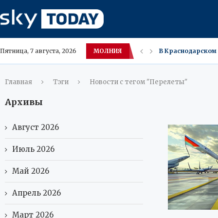
МОЛНИЯ
В Краснодарском 
Пятница, 7 августа, 2026
Пассажиры Red Sea
Владивосток: к б
Москва в четверты
Средиземноморска
Опасные USB-уст
Робот в Уфе танц
Эксперт раскрыва
Главная
Тэги
Новости с тегом "Перелеты"
Архивы
Август 2026
Июль 2026
Май 2026
Апрель 2026
Март 2026