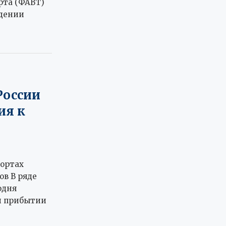
рта (ФАВТ)
едении
России
ия к
портах
в В ряде
одня
и прибытии
,