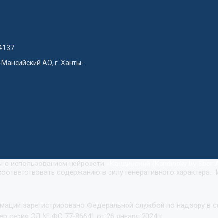
4137
-Мансийский АО, г. Ханты-
ны с использованием нейросети
«
Кандинский (Kandinsky by Sber A
оответствовать содержанию в силу генеративного характера. 
рмации зарегистрировано Федеральной службой по надзору в 
р серия ЭЛ № ФС 77-86641 от 26 января 2024 г.