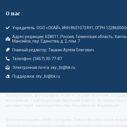
О нас
Учредитель: ООО «СКАЙ», ИНН 8601072491, ОГРН 122860000
Адрес редакции: 628011, Россия, Тюменская область, Ханты
Мансийск, пер. Единства, д. 2, пом. 7
Главный редактор: Ташкин Артём Олегович
Телелфон: (3467) 30-77-87
Электронная почта: sky_llc@bk.ru
Поддержка: sky_llc@bk.ru
Изображения, фотографии, если не указан источник, созда
источников с соблюдением лицензий и могут не полностью с
соответствует законодательству Российской Федерации.
Сетевое издание «Небо сегодня». Средство массовой инфо
технологий и массовых коммуникаций, регистрационный номе