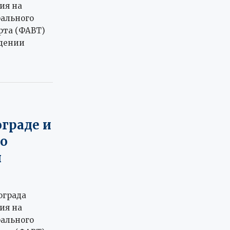
ия на
рального
рта (ФАВТ)
едении
ограде и
о
ы
ограда
ия на
рального