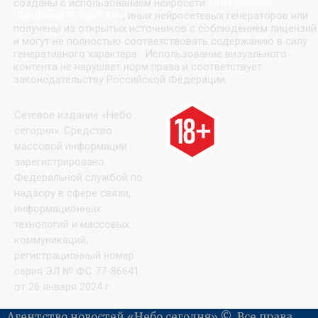
созданы с использованием нейросети
«
Кандинский
(Kandinsky by Sber AI)
»
, иных нейросетевых генераторов или
получены из открытых источников с соблюдением лицензий
и могут не полностью соответствовать содержанию в силу
генеративного характера. Использование визуального
контента не нарушает норм права и соответствует
законодательству Российской Федерации.
Сетевое издание «Небо
сегодня». Средство
массовой информации
зарегистрировано
Федеральной службой по
надзору в сфере связи,
информационных
технологий и массовых
коммуникаций,
регистрационный номер
серия ЭЛ № ФС 77-86641
от 26 января 2024 г.
Агентство новостей «Небо сегодня» ©. Все права