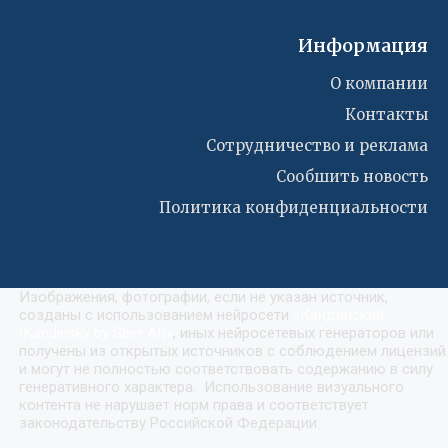
Информация
О компании
Контакты
Сотрудничество и реклама
Сообшить новость
Политика конфиденциальности
Изображения, фотографии, если не указан источник,
созданы с использованием нейросети
«
Кандинский
(Kandinsky by Sber AI)
»
, иных нейросетевых генераторов или
получены из открытых источников с соблюдением лицензий
и могут не полностью соответствовать содержанию в силу
генеративного характера. Использование визуального
контента не нарушает норм права и соответствует
законодательству Российской Федерации.