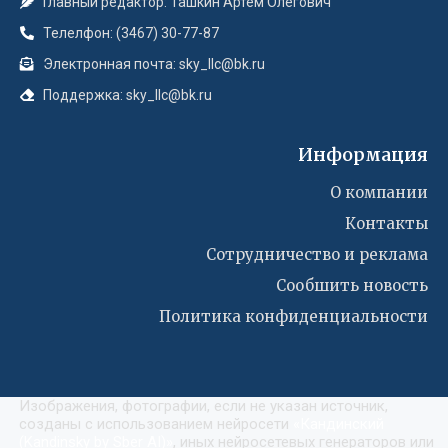
Главный редактор: Ташкин Артём Олегович
Телелфон: (3467) 30-77-87
Электронная почта: sky_llc@bk.ru
Поддержка: sky_llc@bk.ru
Информация
О компании
Контакты
Сотрудничество и реклама
Сообшить новость
Политика конфиденциальности
Изображения, фотографии, если не указан источник,
созданы с использованием нейросети
«
Кандинский
(Kandinsky by Sber AI)
»
, иных нейросетевых генераторов или