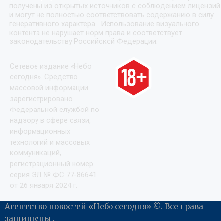
получены из открытых источников с соблюдением лицензий
и могут не полностью соответствовать содержанию в силу
генеративного характера. Использование визуального
контента не нарушает норм права и соответствует
законодательству Российской Федерации.
Сетевое издание «Небо
сегодня». Средство
массовой информации
зарегистрировано
Федеральной службой по
надзору в сфере связи,
информационных
технологий и массовых
коммуникаций,
регистрационный номер
серия ЭЛ № ФС 77-86641
от 26 января 2024 г.
Агентство новостей «Небо сегодня» ©. Все права
защищены .