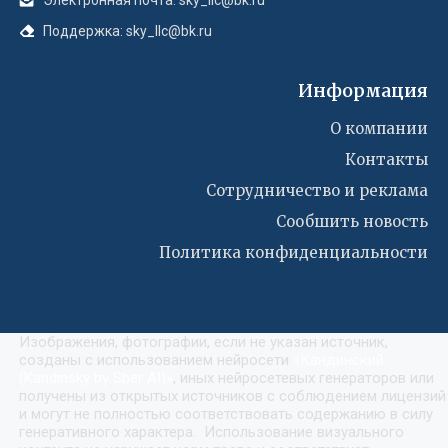
Поддержка: sky_llc@bk.ru
Информация
О компании
Контакты
Сотрудничество и реклама
Сообшить новость
Политика конфиденциальности
Изображения, фотографии, если не указан источник,
созданы с использованием нейросети
«
Кандинский
(Kandinsky by Sber AI)
»
, иных нейросетевых генераторов или
получены из открытых источников с соблюдением лицензий
и могут не полностью соответствовать содержанию в силу
генеративного характера. Использование визуального