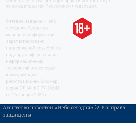
контента не нарушает норм права и соответствует
законодательству Российской Федерации.
Сетевое издание «Небо
сегодня». Средство
массовой информации
зарегистрировано
Федеральной службой по
надзору в сфере связи,
информационных
технологий и массовых
коммуникаций,
регистрационный номер
серия ЭЛ № ФС 77-86641
от 26 января 2024 г.
Агентство новостей «Небо сегодня» ©. Все права
защищены .