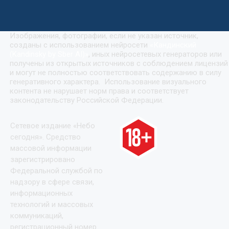
Изображения, фотографии, если не указан источник,
созданы с использованием нейросети
«
Кандинский
(Kandinsky by Sber AI)
»
, иных нейросетевых генераторов или
получены из открытых источников с соблюдением лицензий
и могут не полностью соответствовать содержанию в силу
генеративного характера. Использование визуального
контента не нарушает норм права и соответствует
законодательству Российской Федерации.
Сетевое издание «Небо
сегодня». Средство
массовой информации
зарегистрировано
Федеральной службой по
надзору в сфере связи,
информационных
технологий и массовых
коммуникаций,
регистрационный номер