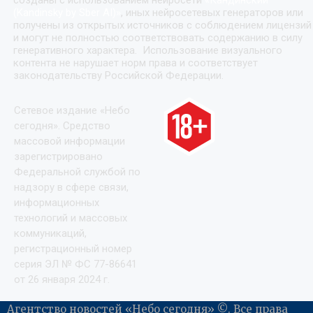
(Kandinsky by Sber AI)
»
, иных нейросетевых генераторов или
получены из открытых источников с соблюдением лицензий
и могут не полностью соответствовать содержанию в силу
генеративного характера. Использование визуального
контента не нарушает норм права и соответствует
законодательству Российской Федерации.
Сетевое издание «Небо
сегодня». Средство
массовой информации
зарегистрировано
Федеральной службой по
надзору в сфере связи,
информационных
технологий и массовых
коммуникаций,
регистрационный номер
серия ЭЛ № ФС 77-86641
от 26 января 2024 г.
Агентство новостей «Небо сегодня» ©. Все права