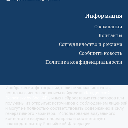
Информация
О компании
Контакты
Сотрудничество и реклама
Сообшить новость
Политика конфиденциальности
Изображения, фотографии, если не указан источник,
созданы с использованием нейросети
«
Кандинский
(Kandinsky by Sber AI)
»
, иных нейросетевых генераторов или
получены из открытых источников с соблюдением лицензий
и могут не полностью соответствовать содержанию в силу
генеративного характера. Использование визуального
контента не нарушает норм права и соответствует
законодательству Российской Федерации.