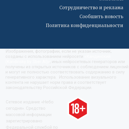
Сотрудничество и реклама
Сообшить новость
Политика конфиденциальности
Изображения, фотографии, если не указан источник,
созданы с использованием нейросети
«
Кандинский
(Kandinsky by Sber AI)
»
, иных нейросетевых генераторов или
получены из открытых источников с соблюдением лицензий
и могут не полностью соответствовать содержанию в силу
генеративного характера. Использование визуального
контента не нарушает норм права и соответствует
законодательству Российской Федерации.
Сетевое издание «Небо
сегодня». Средство
массовой информации
зарегистрировано
Федеральной службой по